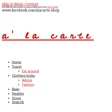
skip to Main Content
094-4596241
admin@msg.alacarte@gmail.com
User Login
www.facebook.com/alacarte.shop
a' la carte
Open
Mobile
Menu
Home
Travel
Eat around
Clothing tricks
Advice
Fashion
Baan
Healthy
Store
Search