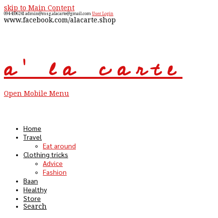
skip to Main Content
094-4596241
admin@msg.alacarte@gmail.com
User Login
www.facebook.com/alacarte.shop
a' la carte
Open Mobile Menu
Home
Travel
Eat around
Clothing tricks
Advice
Fashion
Baan
Healthy
Store
Search