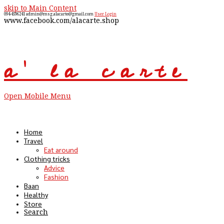
skip to Main Content
094-4596241
admin@msg.alacarte@gmail.com
User Login
www.facebook.com/alacarte.shop
a' la carte
Open Mobile Menu
Home
Travel
Eat around
Clothing tricks
Advice
Fashion
Baan
Healthy
Store
Search