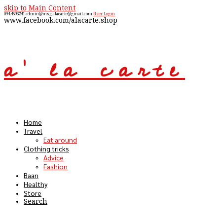
skip to Main Content
094-4596241
admin@msg.alacarte@gmail.com
User Login
www.facebook.com/alacarte.shop
a' la carte
Open
Mobile
Menu
Home
Travel
Eat around
Clothing tricks
Advice
Fashion
Baan
Healthy
Store
Search